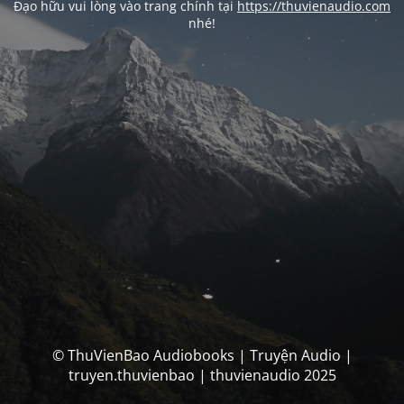
Đạo hữu vui lòng vào trang chính tại
https://thuvienaudio.com
nhé!
© ThuVienBao Audiobooks | Truyện Audio |
truyen.thuvienbao | thuvienaudio 2025