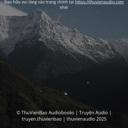
Đạo hữu vui lòng vào trang chính tại
https://thuvienaudio.com
nhé!
© ThuVienBao Audiobooks | Truyện Audio |
truyen.thuvienbao | thuvienaudio 2025