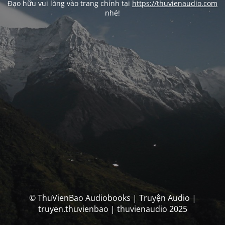
Đạo hữu vui lòng vào trang chính tại
https://thuvienaudio.com
nhé!
© ThuVienBao Audiobooks | Truyện Audio |
truyen.thuvienbao | thuvienaudio 2025