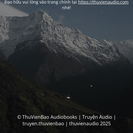
Đạo hữu vui lòng vào trang chính tại
https://thuvienaudio.com
nhé!
© ThuVienBao Audiobooks | Truyện Audio |
truyen.thuvienbao | thuvienaudio 2025