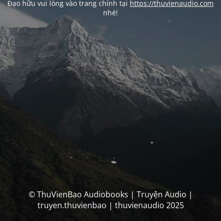
Đạo hữu vui lòng vào trang chính tại
https://thuvienaudio.com
nhé!
© ThuVienBao Audiobooks | Truyện Audio |
truyen.thuvienbao | thuvienaudio 2025