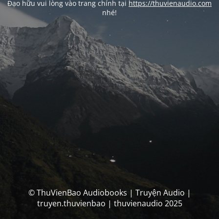
Đạo hữu vui lòng vào trang chính tại
https://thuvienaudio.com
nhé!
© ThuVienBao Audiobooks | Truyện Audio |
truyen.thuvienbao | thuvienaudio 2025