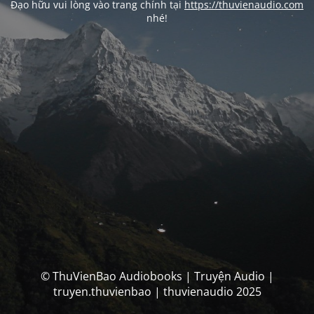
Đạo hữu vui lòng vào trang chính tại
https://thuvienaudio.com
nhé!
© ThuVienBao Audiobooks | Truyện Audio |
truyen.thuvienbao | thuvienaudio 2025