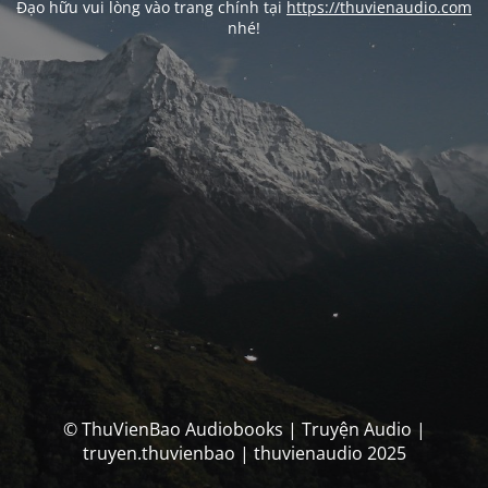
Đạo hữu vui lòng vào trang chính tại
https://thuvienaudio.com
nhé!
© ThuVienBao Audiobooks | Truyện Audio |
truyen.thuvienbao | thuvienaudio 2025