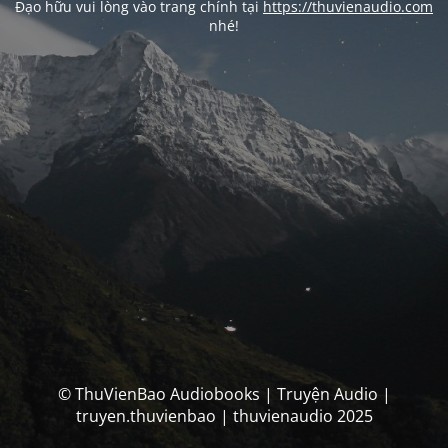
Đạo hữu vui lòng vào trang chính tại
https://thuvienaudio.com
nhé!
© ThuVienBao Audiobooks | Truyện Audio |
truyen.thuvienbao | thuvienaudio 2025