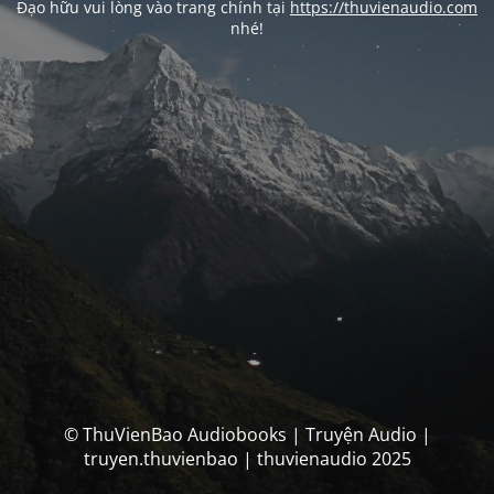
Đạo hữu vui lòng vào trang chính tại
https://thuvienaudio.com
nhé!
© ThuVienBao Audiobooks | Truyện Audio |
truyen.thuvienbao | thuvienaudio 2025