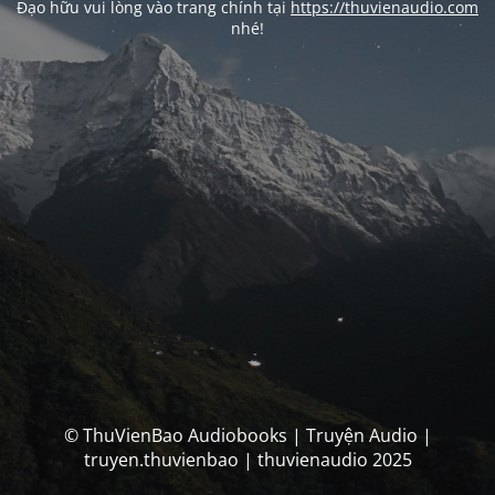
Đạo hữu vui lòng vào trang chính tại
https://thuvienaudio.com
nhé!
© ThuVienBao Audiobooks | Truyện Audio |
truyen.thuvienbao | thuvienaudio 2025