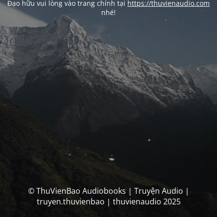
Đạo hữu vui lòng vào trang chính tại
https://thuvienaudio.com
nhé!
© ThuVienBao Audiobooks | Truyện Audio |
truyen.thuvienbao | thuvienaudio 2025