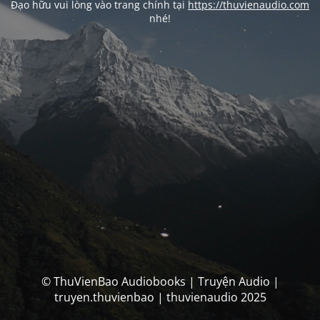
Đạo hữu vui lòng vào trang chính tại
https://thuvienaudio.com
nhé!
© ThuVienBao Audiobooks | Truyện Audio |
truyen.thuvienbao | thuvienaudio 2025