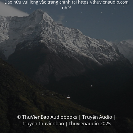
Đạo hữu vui lòng vào trang chính tại
https://thuvienaudio.com
nhé!
© ThuVienBao Audiobooks | Truyện Audio |
truyen.thuvienbao | thuvienaudio 2025