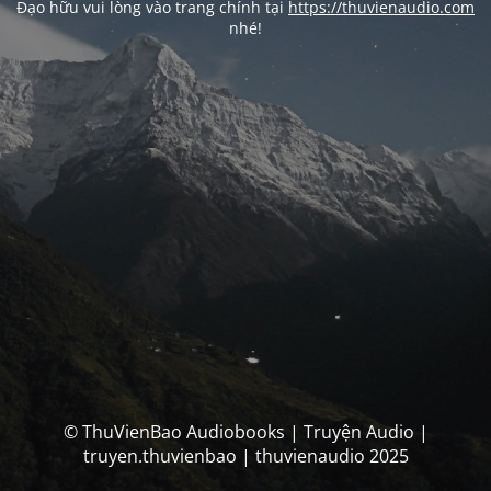
Đạo hữu vui lòng vào trang chính tại
https://thuvienaudio.com
nhé!
© ThuVienBao Audiobooks | Truyện Audio |
truyen.thuvienbao | thuvienaudio 2025