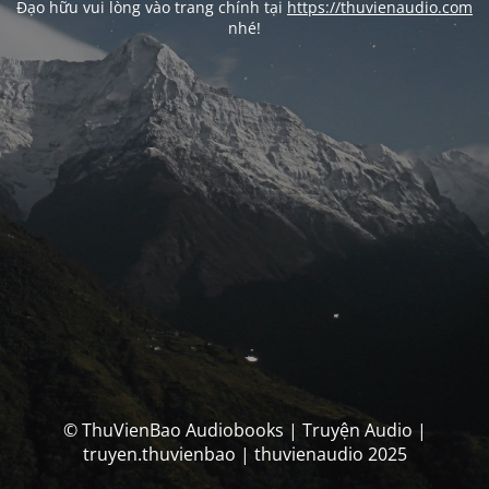
Đạo hữu vui lòng vào trang chính tại
https://thuvienaudio.com
nhé!
© ThuVienBao Audiobooks | Truyện Audio |
truyen.thuvienbao | thuvienaudio 2025