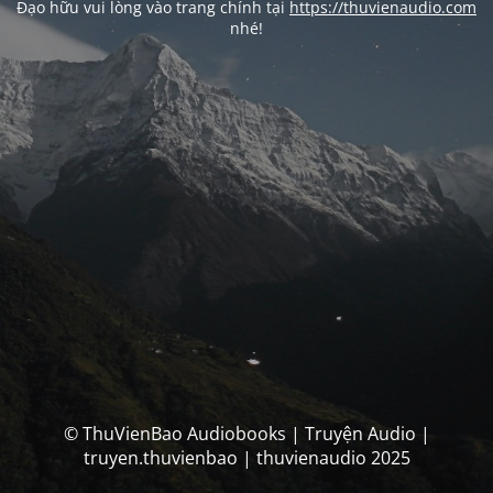
Đạo hữu vui lòng vào trang chính tại
https://thuvienaudio.com
nhé!
© ThuVienBao Audiobooks | Truyện Audio |
truyen.thuvienbao | thuvienaudio 2025