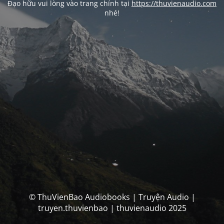
Đạo hữu vui lòng vào trang chính tại
https://thuvienaudio.com
nhé!
© ThuVienBao Audiobooks | Truyện Audio |
truyen.thuvienbao | thuvienaudio 2025