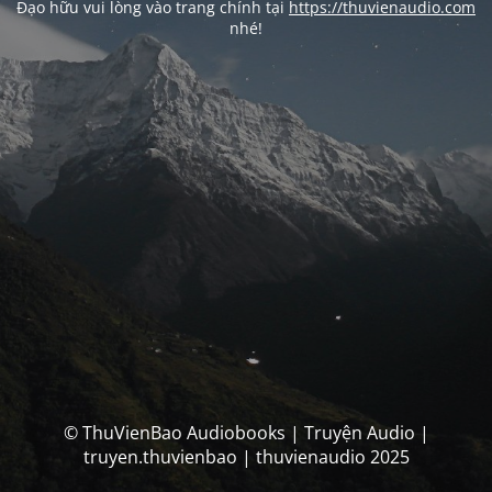
Đạo hữu vui lòng vào trang chính tại
https://thuvienaudio.com
nhé!
© ThuVienBao Audiobooks | Truyện Audio |
truyen.thuvienbao | thuvienaudio 2025