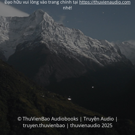
Đạo hữu vui lòng vào trang chính tại
https://thuvienaudio.com
nhé!
© ThuVienBao Audiobooks | Truyện Audio |
truyen.thuvienbao | thuvienaudio 2025