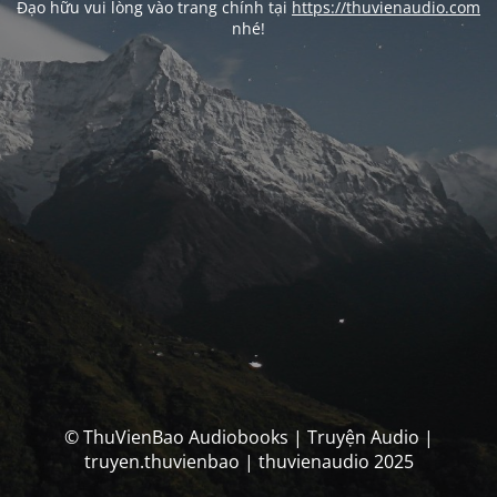
Đạo hữu vui lòng vào trang chính tại
https://thuvienaudio.com
nhé!
© ThuVienBao Audiobooks | Truyện Audio |
truyen.thuvienbao | thuvienaudio 2025