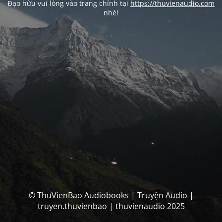
Đạo hữu vui lòng vào trang chính tại
https://thuvienaudio.com
nhé!
© ThuVienBao Audiobooks | Truyện Audio |
truyen.thuvienbao | thuvienaudio 2025