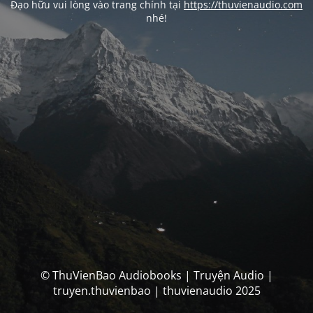
Đạo hữu vui lòng vào trang chính tại
https://thuvienaudio.com
nhé!
© ThuVienBao Audiobooks | Truyện Audio |
truyen.thuvienbao | thuvienaudio 2025