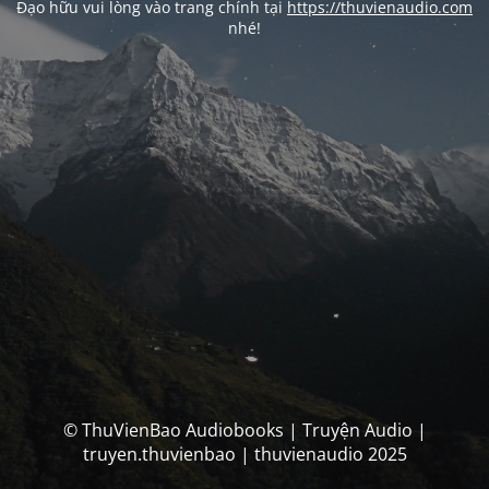
Đạo hữu vui lòng vào trang chính tại
https://thuvienaudio.com
nhé!
© ThuVienBao Audiobooks | Truyện Audio |
truyen.thuvienbao | thuvienaudio 2025