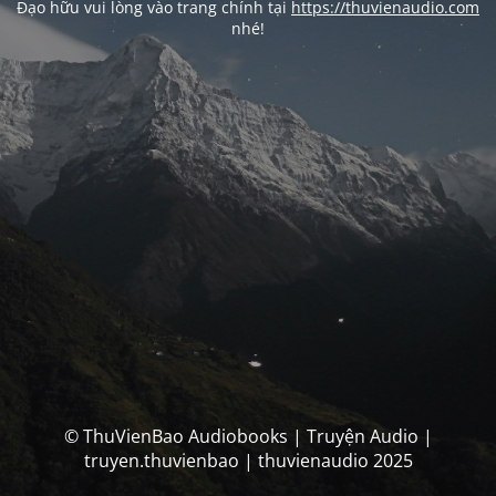
Đạo hữu vui lòng vào trang chính tại
https://thuvienaudio.com
nhé!
© ThuVienBao Audiobooks | Truyện Audio |
truyen.thuvienbao | thuvienaudio 2025