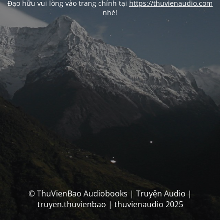
Đạo hữu vui lòng vào trang chính tại
https://thuvienaudio.com
nhé!
© ThuVienBao Audiobooks | Truyện Audio |
truyen.thuvienbao | thuvienaudio 2025