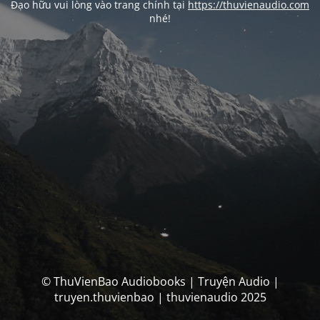
Đạo hữu vui lòng vào trang chính tại
https://thuvienaudio.com
nhé!
© ThuVienBao Audiobooks | Truyện Audio |
truyen.thuvienbao | thuvienaudio 2025