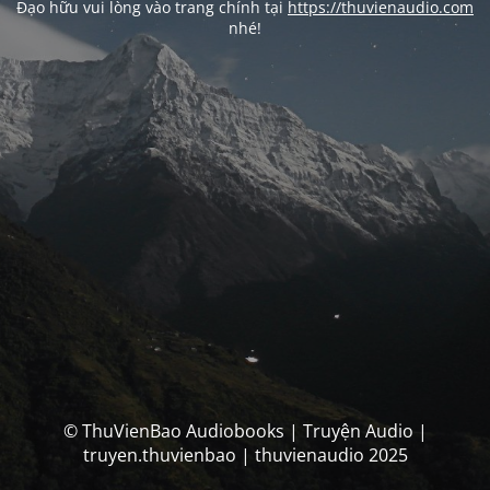
Đạo hữu vui lòng vào trang chính tại
https://thuvienaudio.com
nhé!
© ThuVienBao Audiobooks | Truyện Audio |
truyen.thuvienbao | thuvienaudio 2025