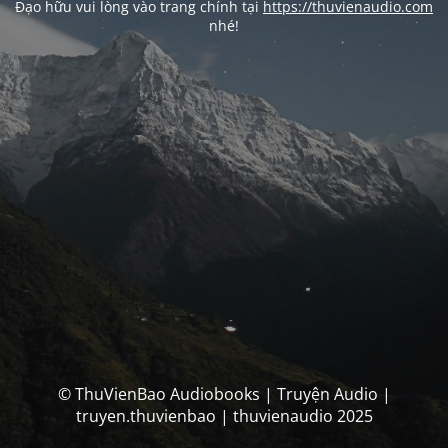
Đạo hữu vui lòng vào trang chính tại
https://thuvienaudio.com
nhé!
© ThuVienBao Audiobooks | Truyện Audio |
truyen.thuvienbao | thuvienaudio 2025