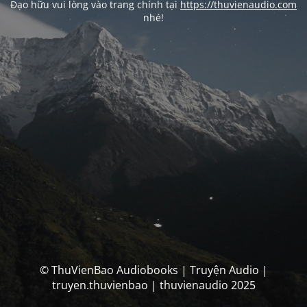
Đạo hữu vui lòng vào trang chính tại
https://thuvienaudio.com
nhé!
© ThuVienBao Audiobooks | Truyện Audio |
truyen.thuvienbao | thuvienaudio 2025