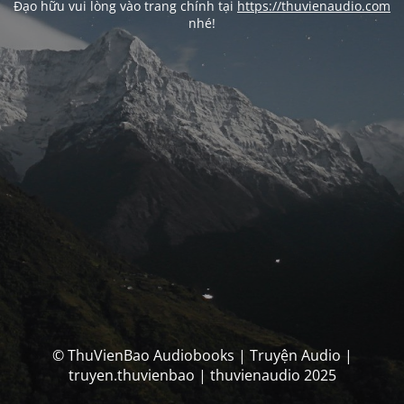
Đạo hữu vui lòng vào trang chính tại
https://thuvienaudio.com
nhé!
© ThuVienBao Audiobooks | Truyện Audio |
truyen.thuvienbao | thuvienaudio 2025