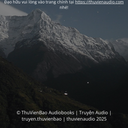
Đạo hữu vui lòng vào trang chính tại
https://thuvienaudio.com
nhé!
© ThuVienBao Audiobooks | Truyện Audio |
truyen.thuvienbao | thuvienaudio 2025