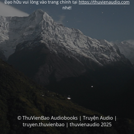
Đạo hữu vui lòng vào trang chính tại
https://thuvienaudio.com
nhé!
© ThuVienBao Audiobooks | Truyện Audio |
truyen.thuvienbao | thuvienaudio 2025