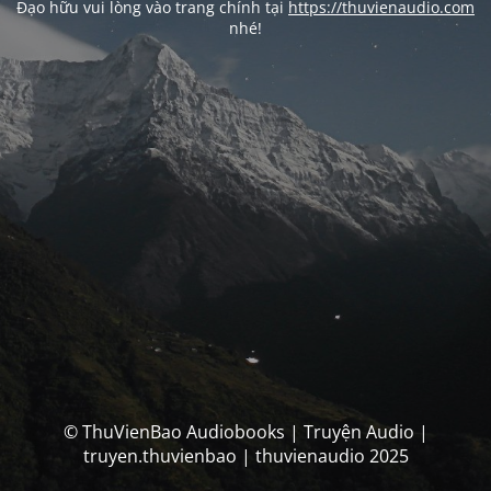
Đạo hữu vui lòng vào trang chính tại
https://thuvienaudio.com
nhé!
© ThuVienBao Audiobooks | Truyện Audio |
truyen.thuvienbao | thuvienaudio 2025