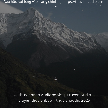
Đạo hữu vui lòng vào trang chính tại
https://thuvienaudio.com
nhé!
© ThuVienBao Audiobooks | Truyện Audio |
truyen.thuvienbao | thuvienaudio 2025