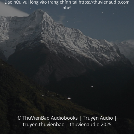
Đạo hữu vui lòng vào trang chính tại
https://thuvienaudio.com
nhé!
© ThuVienBao Audiobooks | Truyện Audio |
truyen.thuvienbao | thuvienaudio 2025