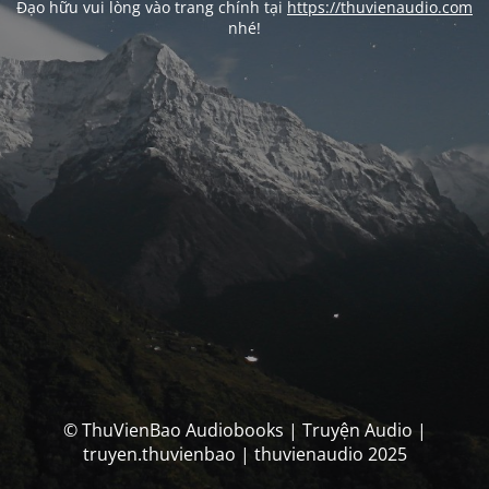
Đạo hữu vui lòng vào trang chính tại
https://thuvienaudio.com
nhé!
© ThuVienBao Audiobooks | Truyện Audio |
truyen.thuvienbao | thuvienaudio 2025