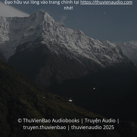
Đạo hữu vui lòng vào trang chính tại
https://thuvienaudio.com
nhé!
© ThuVienBao Audiobooks | Truyện Audio |
truyen.thuvienbao | thuvienaudio 2025