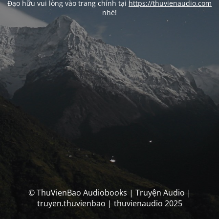
Đạo hữu vui lòng vào trang chính tại
https://thuvienaudio.com
nhé!
© ThuVienBao Audiobooks | Truyện Audio |
truyen.thuvienbao | thuvienaudio 2025