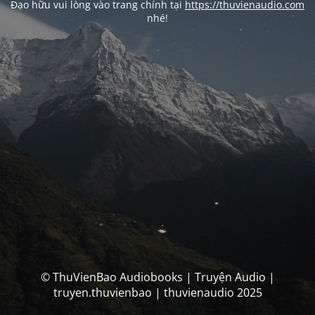
Đạo hữu vui lòng vào trang chính tại
https://thuvienaudio.com
nhé!
© ThuVienBao Audiobooks | Truyện Audio |
truyen.thuvienbao | thuvienaudio 2025