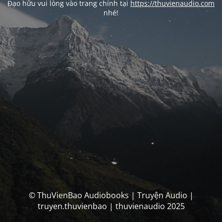
Đạo hữu vui lòng vào trang chính tại
https://thuvienaudio.com
nhé!
© ThuVienBao Audiobooks | Truyện Audio |
truyen.thuvienbao | thuvienaudio 2025