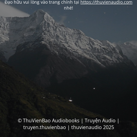
Đạo hữu vui lòng vào trang chính tại
https://thuvienaudio.com
nhé!
© ThuVienBao Audiobooks | Truyện Audio |
truyen.thuvienbao | thuvienaudio 2025