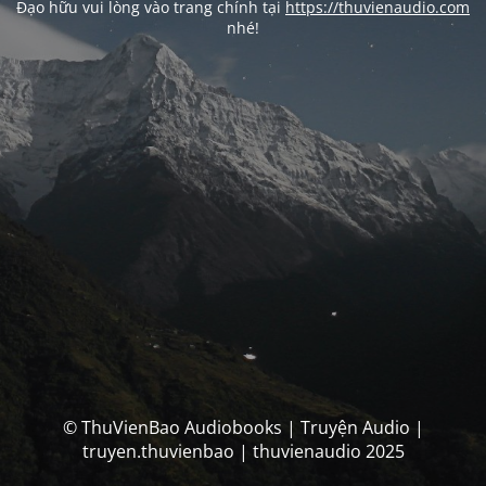
Đạo hữu vui lòng vào trang chính tại
https://thuvienaudio.com
nhé!
© ThuVienBao Audiobooks | Truyện Audio |
truyen.thuvienbao | thuvienaudio 2025