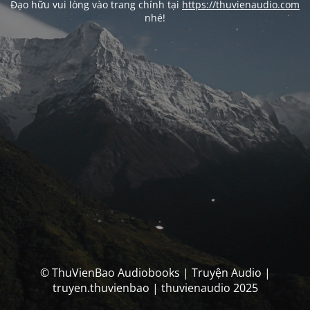
Đạo hữu vui lòng vào trang chính tại
https://thuvienaudio.com
nhé!
© ThuVienBao Audiobooks | Truyện Audio |
truyen.thuvienbao | thuvienaudio 2025