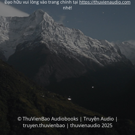
Đạo hữu vui lòng vào trang chính tại
https://thuvienaudio.com
nhé!
© ThuVienBao Audiobooks | Truyện Audio |
truyen.thuvienbao | thuvienaudio 2025