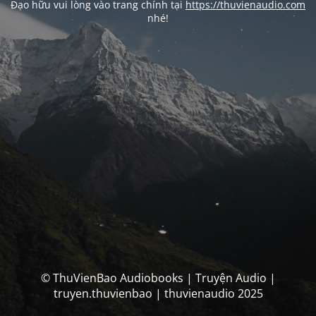
Đạo hữu vui lòng vào trang chính tại
https://thuvienaudio.com
nhé!
© ThuVienBao Audiobooks | Truyện Audio |
truyen.thuvienbao | thuvienaudio 2025