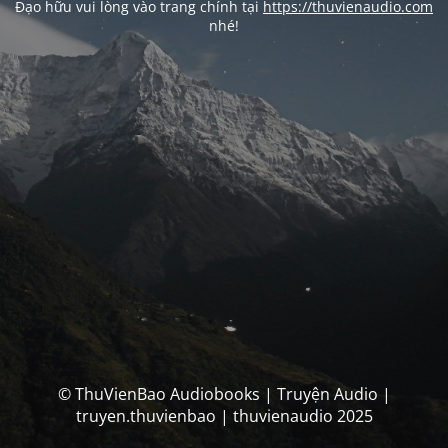
Đạo hữu vui lòng vào trang chính tại
https://thuvienaudio.com
nhé!
© ThuVienBao Audiobooks | Truyện Audio |
truyen.thuvienbao | thuvienaudio 2025