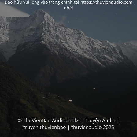
Đạo hữu vui lòng vào trang chính tại
https://thuvienaudio.com
nhé!
© ThuVienBao Audiobooks | Truyện Audio |
truyen.thuvienbao | thuvienaudio 2025