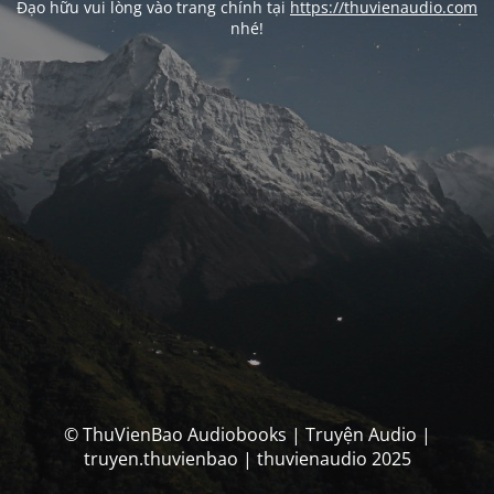
Đạo hữu vui lòng vào trang chính tại
https://thuvienaudio.com
nhé!
© ThuVienBao Audiobooks | Truyện Audio |
truyen.thuvienbao | thuvienaudio 2025