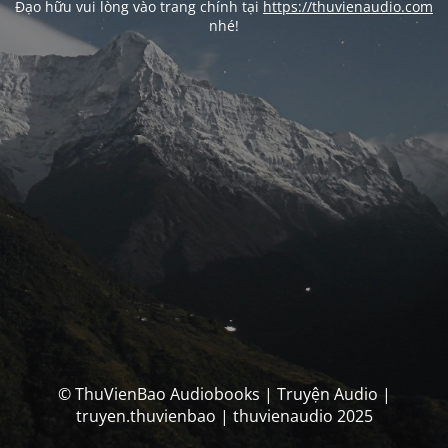
Đạo hữu vui lòng vào trang chính tại
https://thuvienaudio.com
nhé!
© ThuVienBao Audiobooks | Truyện Audio |
truyen.thuvienbao | thuvienaudio 2025